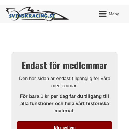
Meny
JAG H
MITT 
Endast för medlemmar
BLI ME
Den här sidan är endast tillgänglig för våra
medlemmar.
För bara 1 kr per dag får du tillgång till
alla funktioner och hela vårt historiska
material.
Bli medlem