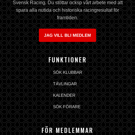
Svensk Racing. Du stöttar ocksp vårt arbete med att
spara alla nutida och historiska racingresultat för
framtiden.
JAG VILL BLI MEDLEM
FUNKTIONER
SÖK KLUBBAR
TÄVLINGAR
KALENDER
SÖK FÖRARE
FÖR MEDLEMMAR