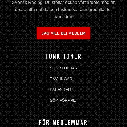
Svensk Racing. Du stöttar ocksp vårt arbete med att
spara alla nutida och historiska racingresultat för
framtiden.
JAG VILL BLI MEDLEM
FUNKTIONER
SÖK KLUBBAR
TÄVLINGAR
KALENDER
SÖK FÖRARE
FÖR MEDLEMMAR