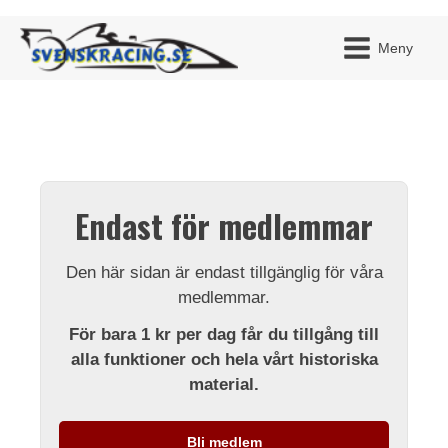
Meny
JAG H
MITT 
Endast för medlemmar
BLI ME
Den här sidan är endast tillgänglig för våra
medlemmar.
För bara 1 kr per dag får du tillgång till
alla funktioner och hela vårt historiska
material.
Bli medlem