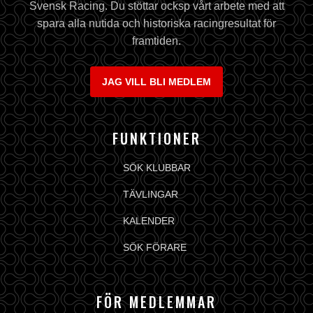
Svensk Racing. Du stöttar ocksp vårt arbete med att
spara alla nutida och historiska racingresultat för
framtiden.
JAG VILL BLI MEDLEM
FUNKTIONER
SÖK KLUBBAR
TÄVLINGAR
KALENDER
SÖK FÖRARE
FÖR MEDLEMMAR