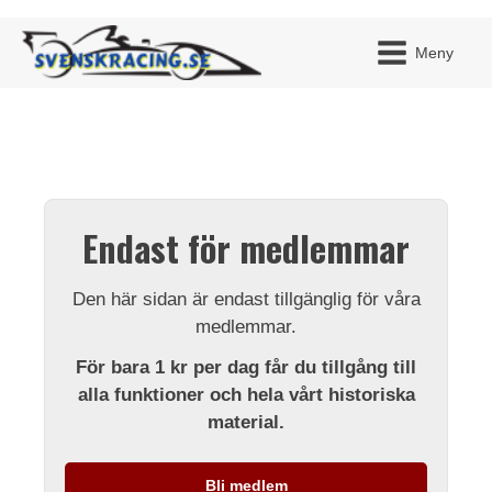
Meny
JAG H
MITT 
Endast för medlemmar
BLI ME
Den här sidan är endast tillgänglig för våra
medlemmar.
För bara 1 kr per dag får du tillgång till
alla funktioner och hela vårt historiska
material.
Bli medlem