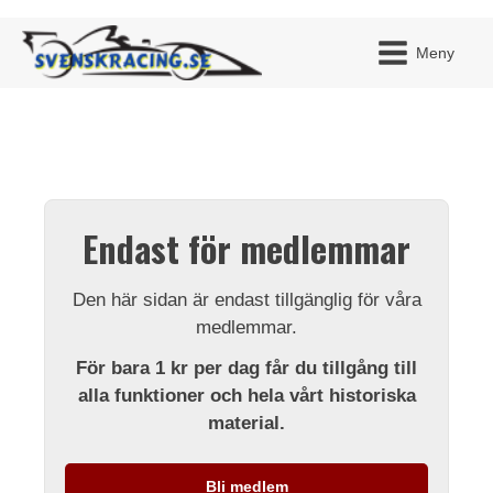
Meny
JAG H
MITT 
Endast för medlemmar
BLI ME
Den här sidan är endast tillgänglig för våra
medlemmar.
För bara 1 kr per dag får du tillgång till
alla funktioner och hela vårt historiska
material.
Bli medlem