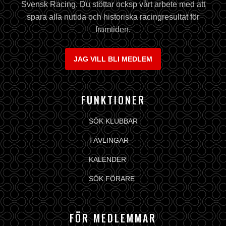
Svensk Racing. Du stöttar ocksp vårt arbete med att
spara alla nutida och historiska racingresultat för
framtiden.
JAG VILL BLI MEDLEM
FUNKTIONER
SÖK KLUBBAR
TÄVLINGAR
KALENDER
SÖK FÖRARE
FÖR MEDLEMMAR