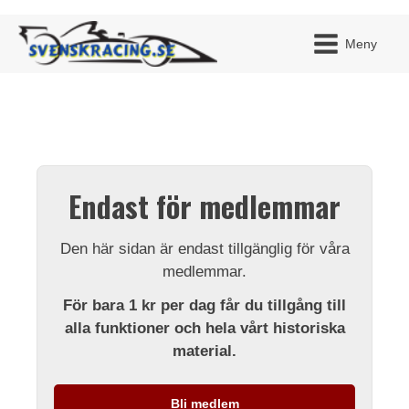
Meny
JAG H
MITT 
Endast för medlemmar
BLI ME
Den här sidan är endast tillgänglig för våra
medlemmar.
För bara 1 kr per dag får du tillgång till
alla funktioner och hela vårt historiska
material.
Bli medlem