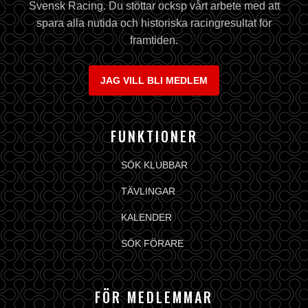
Svensk Racing. Du stöttar ocksp vårt arbete med att
spara alla nutida och historiska racingresultat för
framtiden.
JAG VILL BLI MEDLEM
FUNKTIONER
SÖK KLUBBAR
TÄVLINGAR
KALENDER
SÖK FÖRARE
FÖR MEDLEMMAR