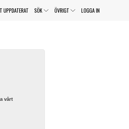
T UPPDATERAT
SÖK
ÖVRIGT
LOGGA IN
SERIER
BANOR
KLASSER
KLUBBAR
FÖRARE
TÄVLINGAR
CUSTOMER PORTAL
NEWSLETTERS UNSUBSCRIBE
SPONSORER
SUPER SALOON
SUPER STAR
GELLERÅSBANAN
LÄNKAR
KOMPLETTERA
PRESS
BENGANS NÖRDSIDA
OM OSS
la vårt
KONTAKT
WEBBSHOP