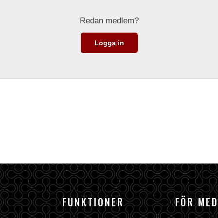
Redan medlem?
Logga in
FUNKTIONER
FÖR ME