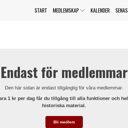
START
MEDLEMSKAP
KALENDER
SENAS
JAG HAR GLÖMT MITT LÖSENORD
MITT KONTO
BLI MEDLEM
Endast för medlemmar
Den här sidan är endast tillgänglig för våra medlemmar.
ra 1 kr per dag får du tillgång till alla funktioner och he
historiska material.
Bli medlem