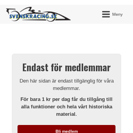
Meny
JAG H
MITT 
Endast för medlemmar
BLI ME
Den här sidan är endast tillgänglig för våra
medlemmar.
För bara 1 kr per dag får du tillgång till
alla funktioner och hela vårt historiska
material.
Bli medlem