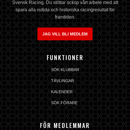
Svensk Racing. Du stöttar ocksp vårt arbete med att
spara alla nutida och historiska racingresultat för
framtiden.
JAG VILL BLI MEDLEM
FUNKTIONER
SÖK KLUBBAR
TÄVLINGAR
KALENDER
SÖK FÖRARE
FÖR MEDLEMMAR