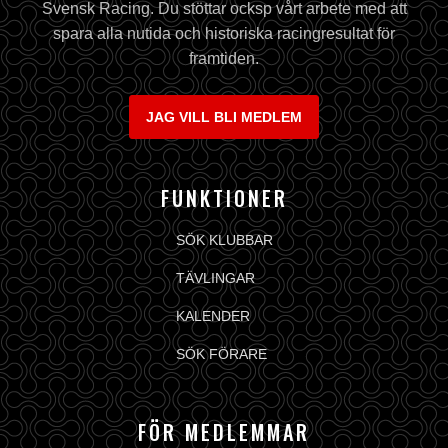
Svensk Racing. Du stöttar ocksp vårt arbete med att
spara alla nutida och historiska racingresultat för
framtiden.
JAG VILL BLI MEDLEM
FUNKTIONER
SÖK KLUBBAR
TÄVLINGAR
KALENDER
SÖK FÖRARE
FÖR MEDLEMMAR