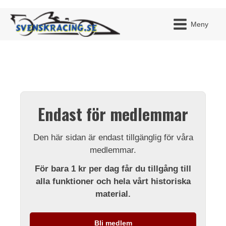
Meny
JAG H
MITT 
Endast för medlemmar
BLI ME
Den här sidan är endast tillgänglig för våra
medlemmar.
För bara 1 kr per dag får du tillgång till
alla funktioner och hela vårt historiska
material.
Bli medlem