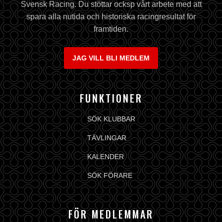
Svensk Racing. Du stöttar ocksp vårt arbete med att
spara alla nutida och historiska racingresultat för
framtiden.
JAG VILL BLI MEDLEM
FUNKTIONER
SÖK KLUBBAR
TÄVLINGAR
KALENDER
SÖK FÖRARE
FÖR MEDLEMMAR