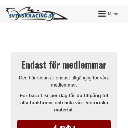
Meny
JAG H
MITT 
Endast för medlemmar
BLI ME
Den här sidan är endast tillgänglig för våra
medlemmar.
För bara 1 kr per dag får du tillgång till
alla funktioner och hela vårt historiska
material.
Bli medlem