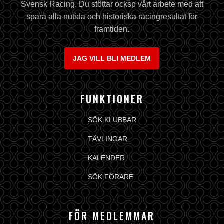
Svensk Racing. Du stöttar ocksp vårt arbete med att
spara alla nutida och historiska racingresultat för
framtiden.
JAG VILL BLI MEDLEM
FUNKTIONER
SÖK KLUBBAR
TÄVLINGAR
KALENDER
SÖK FÖRARE
FÖR MEDLEMMAR