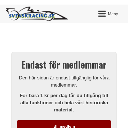
Meny
JAG H
MITT 
Endast för medlemmar
BLI ME
Den här sidan är endast tillgänglig för våra
medlemmar.
För bara 1 kr per dag får du tillgång till
alla funktioner och hela vårt historiska
material.
Bli medlem