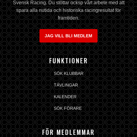
Svensk Racing. Du stöttar ocksp vårt arbete med att
spara alla nutida och historiska racingresultat för
framtiden.
JAG VILL BLI MEDLEM
FUNKTIONER
SÖK KLUBBAR
TÄVLINGAR
KALENDER
SÖK FÖRARE
FÖR MEDLEMMAR