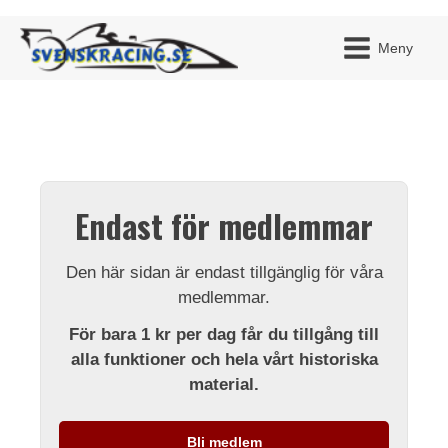
Meny
JAG H
MITT 
Endast för medlemmar
BLI ME
Den här sidan är endast tillgänglig för våra
medlemmar.
För bara 1 kr per dag får du tillgång till
alla funktioner och hela vårt historiska
material.
Bli medlem