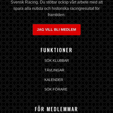
Svensk Racing. Du stöttar ocksp vårt arbete med att
spara alla nutida och historiska racingresultat för
framtiden.
JAG VILL BLI MEDLEM
FUNKTIONER
SÖK KLUBBAR
TÄVLINGAR
KALENDER
SÖK FÖRARE
FÖR MEDLEMMAR