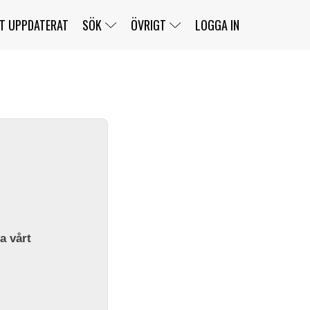
T UPPDATERAT
SÖK
ÖVRIGT
LOGGA IN
SERIER
BANOR
KLASSER
KLUBBAR
FÖRARE
TÄVLINGAR
CUSTOMER PORTAL
NEWSLETTERS UNSUBSCRIBE
SPONSORER
SUPER SALOON
SUPER STAR
GELLERÅSBANAN
LÄNKAR
KOMPLETTERA
PRESS
BENGANS NÖRDSIDA
OM OSS
la vårt
KONTAKT
WEBBSHOP