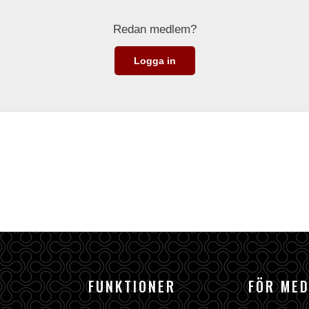
Redan medlem?
Logga in
FUNKTIONER
FÖR ME