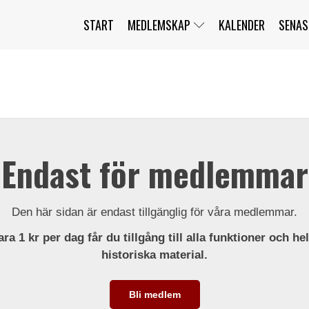
START
MEDLEMSKAP
KALENDER
SENAS
JAG HAR GLÖMT MITT LÖSENORD
MITT KONTO
BLI MEDLEM
Endast för medlemmar
Den här sidan är endast tillgänglig för våra medlemmar.
ra 1 kr per dag får du tillgång till alla funktioner och he
historiska material.
Bli medlem