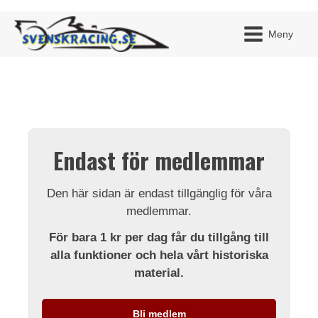
Meny
JAG H
MITT 
Endast för medlemmar
BLI ME
Den här sidan är endast tillgänglig för våra
medlemmar.
För bara 1 kr per dag får du tillgång till
alla funktioner och hela vårt historiska
material.
Bli medlem