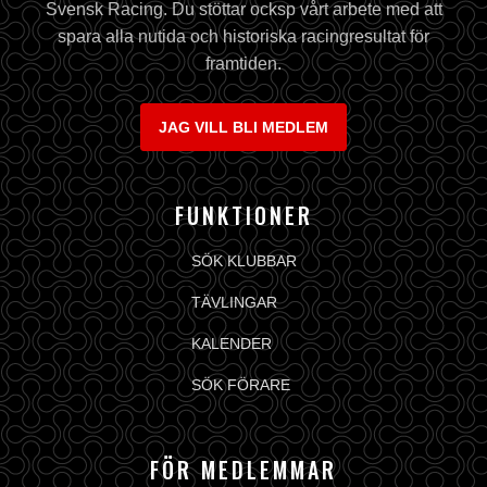
Svensk Racing. Du stöttar ocksp vårt arbete med att
spara alla nutida och historiska racingresultat för
framtiden.
JAG VILL BLI MEDLEM
FUNKTIONER
SÖK KLUBBAR
TÄVLINGAR
KALENDER
SÖK FÖRARE
FÖR MEDLEMMAR