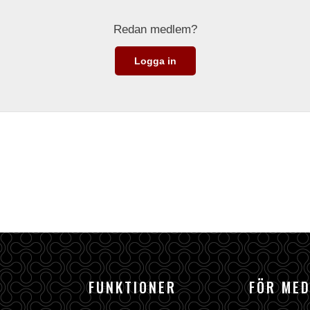
Redan medlem?
Logga in
FUNKTIONER
FÖR ME