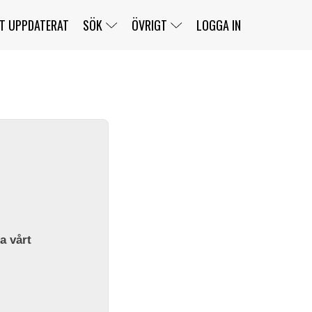
T UPPDATERAT
SÖK
ÖVRIGT
LOGGA IN
SERIER
BANOR
KLASSER
KLUBBAR
FÖRARE
TÄVLINGAR
CUSTOMER PORTAL
NEWSLETTERS UNSUBSCRIBE
SPONSORER
SUPER SALOON
SUPER STAR
GELLERÅSBANAN
LÄNKAR
KOMPLETTERA
PRESS
BENGANS NÖRDSIDA
OM OSS
la vårt
KONTAKT
WEBBSHOP