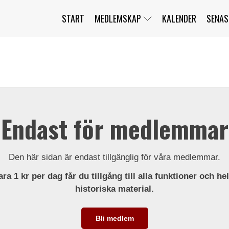
START
MEDLEMSKAP
KALENDER
SENAS
JAG HAR GLÖMT MITT LÖSENORD
MITT KONTO
BLI MEDLEM
Endast för medlemmar
Den här sidan är endast tillgänglig för våra medlemmar.
ra 1 kr per dag får du tillgång till alla funktioner och he
historiska material.
Bli medlem