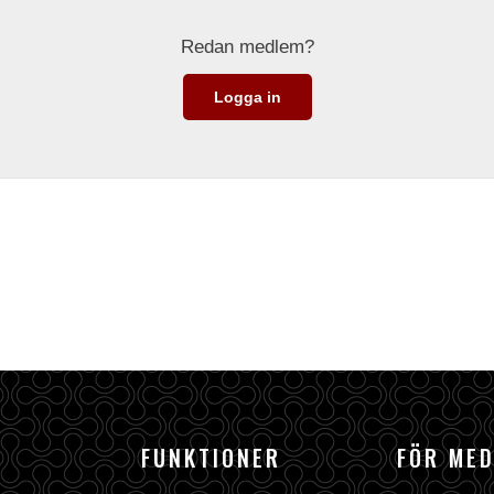
Redan medlem?
Logga in
FUNKTIONER
FÖR ME