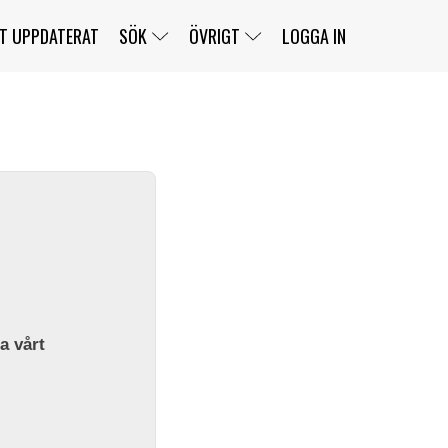
T UPPDATERAT
SÖK
ÖVRIGT
LOGGA IN
SERIER
BANOR
KLASSER
KLUBBAR
FÖRARE
TÄVLINGAR
CUSTOMER PORTAL
NEWSLETTERS UNSUBSCRIBE
SPONSORER
SUPER SALOON
SUPER STAR
GELLERÅSBANAN
LÄNKAR
KOMPLETTERA
PRESS
BENGANS NÖRDSIDA
OM OSS
la vårt
KONTAKT
WEBBSHOP