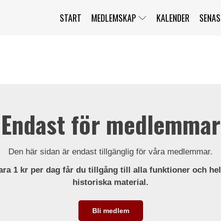
START
MEDLEMSKAP
KALENDER
SENAS
JAG HAR GLÖMT MITT LÖSENORD
MITT KONTO
BLI MEDLEM
Endast för medlemmar
Den här sidan är endast tillgänglig för våra medlemmar.
ra 1 kr per dag får du tillgång till alla funktioner och he
historiska material.
Bli medlem