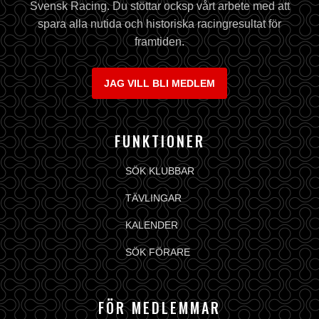
Svensk Racing. Du stöttar ocksp vårt arbete med att
spara alla nutida och historiska racingresultat för
framtiden.
JAG VILL BLI MEDLEM
FUNKTIONER
SÖK KLUBBAR
TÄVLINGAR
KALENDER
SÖK FÖRARE
FÖR MEDLEMMAR