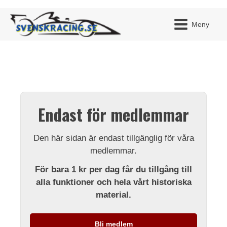
Meny
JAG H
MITT 
Endast för medlemmar
BLI ME
Den här sidan är endast tillgänglig för våra
medlemmar.
För bara 1 kr per dag får du tillgång till
alla funktioner och hela vårt historiska
material.
Bli medlem