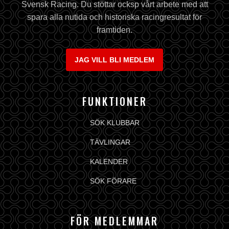
Svensk Racing. Du stöttar ocksp vårt arbete med att
spara alla nutida och historiska racingresultat för
framtiden.
JAG VILL BLI MEDLEM
FUNKTIONER
SÖK KLUBBAR
TÄVLINGAR
KALENDER
SÖK FÖRARE
FÖR MEDLEMMAR