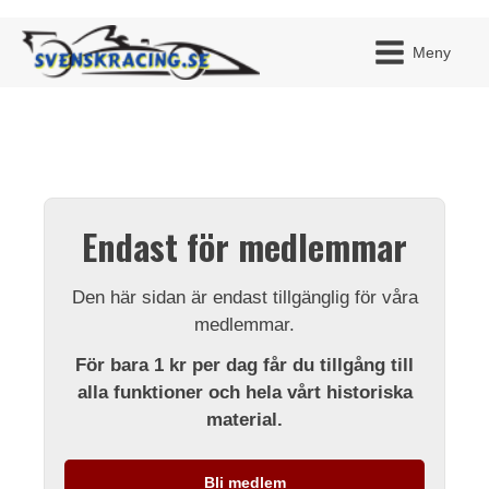
Meny
JAG H
MITT 
Endast för medlemmar
BLI ME
Den här sidan är endast tillgänglig för våra
medlemmar.
För bara 1 kr per dag får du tillgång till
alla funktioner och hela vårt historiska
material.
Bli medlem