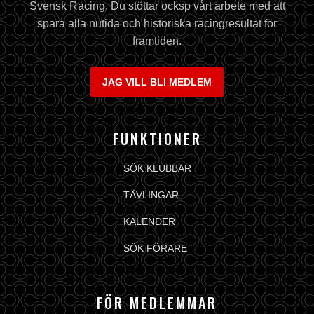
Svensk Racing. Du stöttar ocksp vårt arbete med att
spara alla nutida och historiska racingresultat för
framtiden.
JAG VILL BLI MEDLEM
FUNKTIONER
SÖK KLUBBAR
TÄVLINGAR
KALENDER
SÖK FÖRARE
FÖR MEDLEMMAR