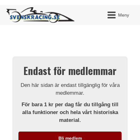
Meny
JAG H
MITT 
Endast för medlemmar
BLI ME
Den här sidan är endast tillgänglig för våra
medlemmar.
För bara 1 kr per dag får du tillgång till
alla funktioner och hela vårt historiska
material.
Bli medlem