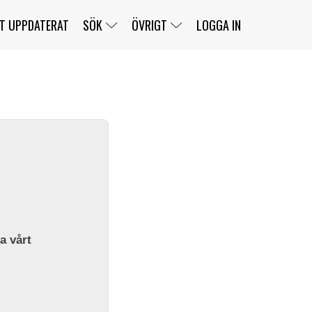
T UPPDATERAT
SÖK
ÖVRIGT
LOGGA IN
SERIER
BANOR
KLASSER
KLUBBAR
FÖRARE
TÄVLINGAR
CUSTOMER PORTAL
NEWSLETTERS UNSUBSCRIBE
SPONSORER
SUPER SALOON
SUPER STAR
GELLERÅSBANAN
LÄNKAR
KOMPLETTERA
PRESS
BENGANS NÖRDSIDA
OM OSS
la vårt
KONTAKT
WEBBSHOP