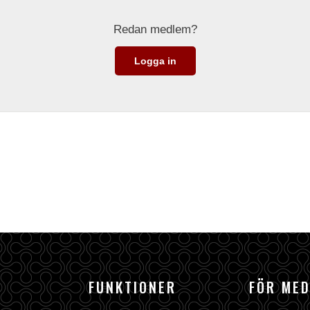
Redan medlem?
Logga in
FUNKTIONER
FÖR ME