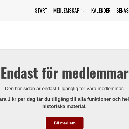
START
MEDLEMSKAP
KALENDER
SENAS
JAG HAR GLÖMT MITT LÖSENORD
MITT KONTO
BLI MEDLEM
Endast för medlemmar
Den här sidan är endast tillgänglig för våra medlemmar.
ra 1 kr per dag får du tillgång till alla funktioner och he
historiska material.
Bli medlem