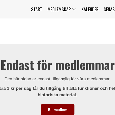
START
MEDLEMSKAP
KALENDER
SENAS
JAG HAR GLÖMT MITT LÖSENORD
MITT KONTO
BLI MEDLEM
Endast för medlemmar
Den här sidan är endast tillgänglig för våra medlemmar.
ra 1 kr per dag får du tillgång till alla funktioner och he
historiska material.
Bli medlem