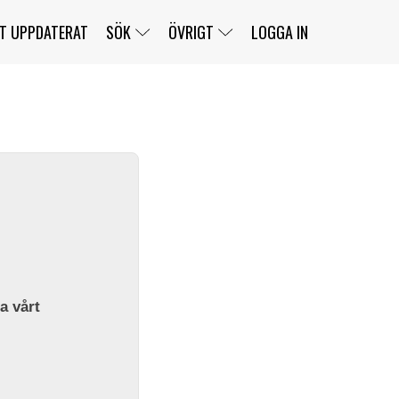
T UPPDATERAT
SÖK
ÖVRIGT
LOGGA IN
SERIER
BANOR
KLASSER
KLUBBAR
FÖRARE
TÄVLINGAR
CUSTOMER PORTAL
NEWSLETTERS UNSUBSCRIBE
SPONSORER
SUPER SALOON
SUPER STAR
GELLERÅSBANAN
LÄNKAR
KOMPLETTERA
PRESS
BENGANS NÖRDSIDA
OM OSS
la vårt
KONTAKT
WEBBSHOP