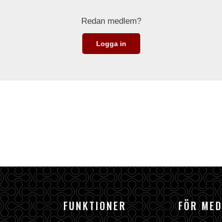
Redan medlem?
Logga in
FUNKTIONER
FÖR ME