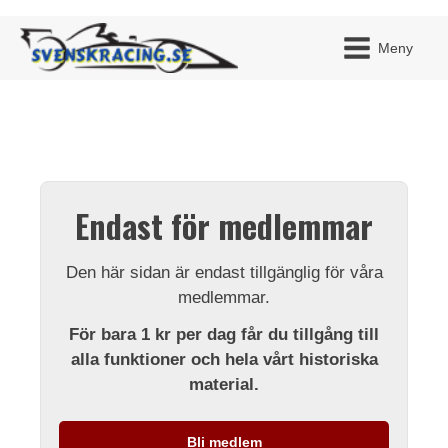
Meny
JAG H
MITT 
Endast för medlemmar
BLI ME
Den här sidan är endast tillgänglig för våra
medlemmar.
För bara 1 kr per dag får du tillgång till
alla funktioner och hela vårt historiska
material.
Bli medlem