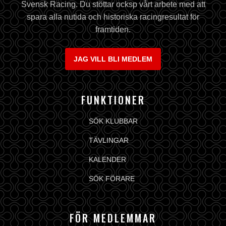
Svensk Racing. Du stöttar ocksp vårt arbete med att
spara alla nutida och historiska racingresultat för
framtiden.
JAG VILL BLI MEDLEM
FUNKTIONER
SÖK KLUBBAR
TÄVLINGAR
KALENDER
SÖK FÖRARE
FÖR MEDLEMMAR