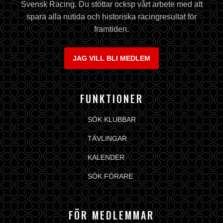
Svensk Racing. Du stöttar ocksp vårt arbete med att
spara alla nutida och historiska racingresultat för
framtiden.
JAG VILL BLI MEDLEM
FUNKTIONER
SÖK KLUBBAR
TÄVLINGAR
KALENDER
SÖK FÖRARE
FÖR MEDLEMMAR