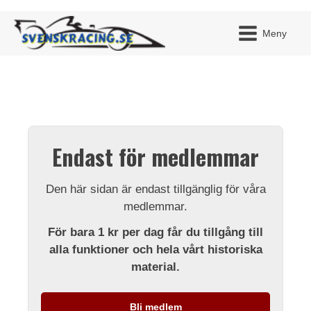
Meny
JAG H
MITT 
Endast för medlemmar
BLI ME
Den här sidan är endast tillgänglig för våra
medlemmar.
För bara 1 kr per dag får du tillgång till
alla funktioner och hela vårt historiska
material.
Bli medlem