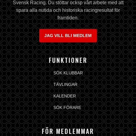
Svensk Racing. Du stöttar ocksp vårt arbete med att
spara alla nutida och historiska racingresultat för
framtiden.
JAG VILL BLI MEDLEM
FUNKTIONER
SÖK KLUBBAR
TÄVLINGAR
KALENDER
SÖK FÖRARE
FÖR MEDLEMMAR