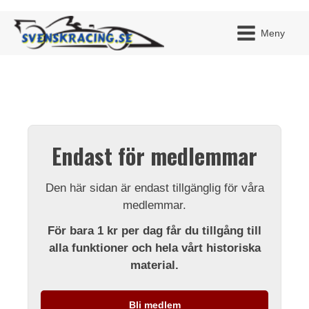
Meny
JAG H
MITT 
Endast för medlemmar
BLI ME
Den här sidan är endast tillgänglig för våra
medlemmar.
För bara 1 kr per dag får du tillgång till
alla funktioner och hela vårt historiska
material.
Bli medlem