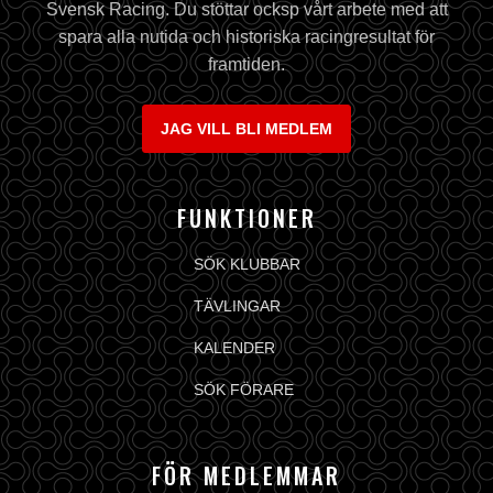
Svensk Racing. Du stöttar ocksp vårt arbete med att
spara alla nutida och historiska racingresultat för
framtiden.
JAG VILL BLI MEDLEM
FUNKTIONER
SÖK KLUBBAR
TÄVLINGAR
KALENDER
SÖK FÖRARE
FÖR MEDLEMMAR