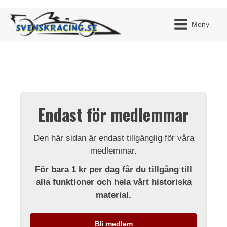
Meny
JAG H
MITT 
Endast för medlemmar
BLI ME
Den här sidan är endast tillgänglig för våra
medlemmar.
För bara 1 kr per dag får du tillgång till
alla funktioner och hela vårt historiska
material.
Bli medlem