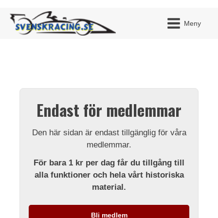
Meny
JAG H
MITT 
Endast för medlemmar
BLI ME
Den här sidan är endast tillgänglig för våra
medlemmar.
För bara 1 kr per dag får du tillgång till
alla funktioner och hela vårt historiska
material.
Bli medlem