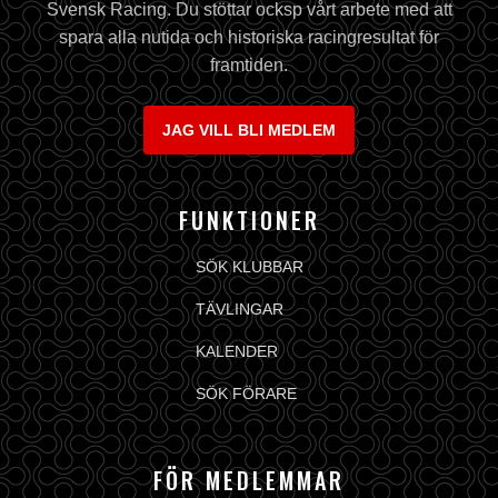
Svensk Racing. Du stöttar ocksp vårt arbete med att
spara alla nutida och historiska racingresultat för
framtiden.
JAG VILL BLI MEDLEM
FUNKTIONER
SÖK KLUBBAR
TÄVLINGAR
KALENDER
SÖK FÖRARE
FÖR MEDLEMMAR