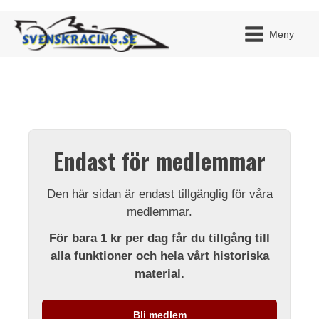
Meny
JAG H
MITT 
Endast för medlemmar
BLI ME
Den här sidan är endast tillgänglig för våra
medlemmar.
För bara 1 kr per dag får du tillgång till
alla funktioner och hela vårt historiska
material.
Bli medlem