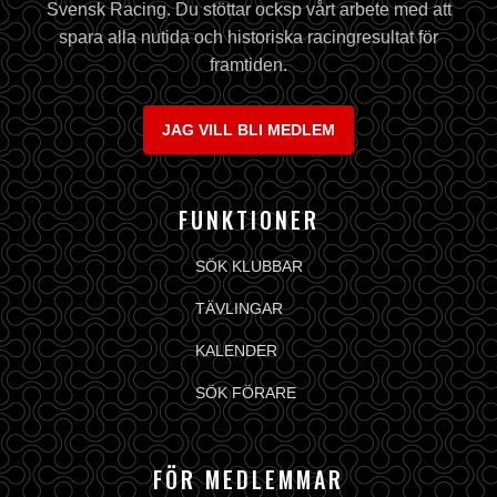
Svensk Racing. Du stöttar ocksp vårt arbete med att
spara alla nutida och historiska racingresultat för
framtiden.
JAG VILL BLI MEDLEM
FUNKTIONER
SÖK KLUBBAR
TÄVLINGAR
KALENDER
SÖK FÖRARE
FÖR MEDLEMMAR