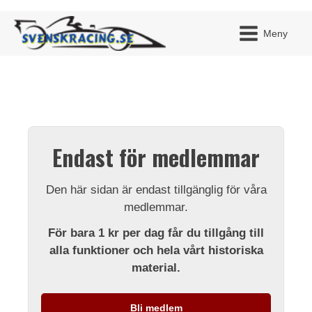
Meny
JAG H
MITT 
Endast för medlemmar
BLI ME
Den här sidan är endast tillgänglig för våra
medlemmar.
För bara 1 kr per dag får du tillgång till
alla funktioner och hela vårt historiska
material.
Bli medlem