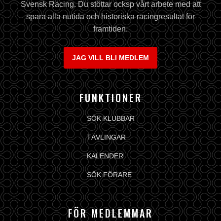
Svensk Racing. Du stöttar ocksp vårt arbete med att
spara alla nutida och historiska racingresultat för
framtiden.
JAG VILL BLI MEDLEM
FUNKTIONER
SÖK KLUBBAR
TÄVLINGAR
KALENDER
SÖK FÖRARE
FÖR MEDLEMMAR