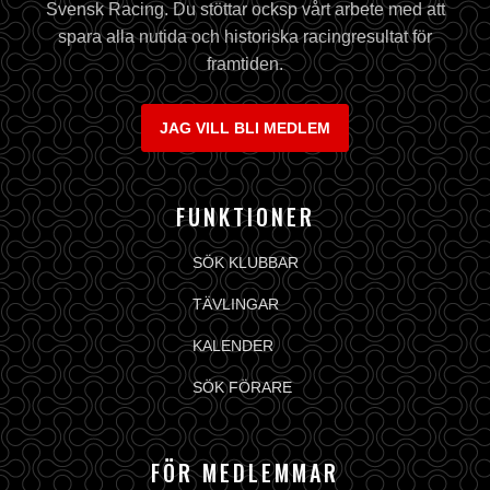
Svensk Racing. Du stöttar ocksp vårt arbete med att
spara alla nutida och historiska racingresultat för
framtiden.
JAG VILL BLI MEDLEM
FUNKTIONER
SÖK KLUBBAR
TÄVLINGAR
KALENDER
SÖK FÖRARE
FÖR MEDLEMMAR