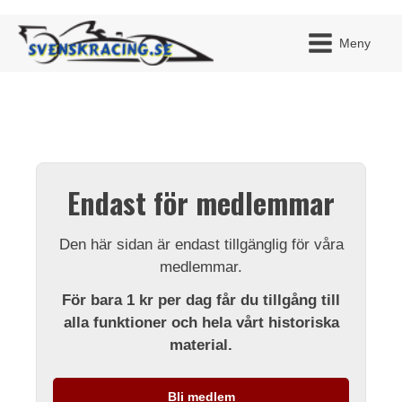
Meny
JAG H
MITT 
Endast för medlemmar
BLI ME
Den här sidan är endast tillgänglig för våra
medlemmar.
För bara 1 kr per dag får du tillgång till
alla funktioner och hela vårt historiska
material.
Bli medlem