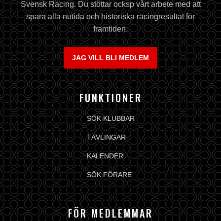
Svensk Racing. Du stöttar ocksp vårt arbete med att
spara alla nutida och historiska racingresultat för
framtiden.
JAG VILL BLI MEDLEM
FUNKTIONER
SÖK KLUBBAR
TÄVLINGAR
KALENDER
SÖK FÖRARE
FÖR MEDLEMMAR