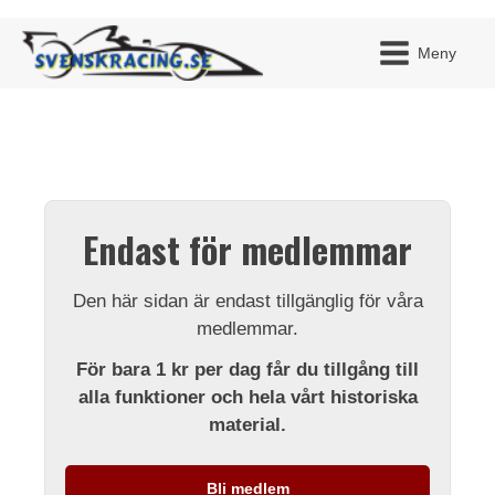
Meny
JAG H
MITT 
Endast för medlemmar
BLI ME
Den här sidan är endast tillgänglig för våra
medlemmar.
För bara 1 kr per dag får du tillgång till
alla funktioner och hela vårt historiska
material.
Bli medlem