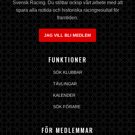
Svensk Racing. Du stöttar ocksp vårt arbete med att
spara alla nutida och historiska racingresultat för
framtiden.
JAG VILL BLI MEDLEM
FUNKTIONER
SÖK KLUBBAR
TÄVLINGAR
KALENDER
SÖK FÖRARE
FÖR MEDLEMMAR