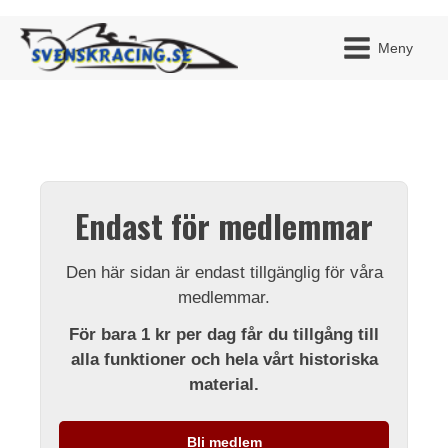
Meny
JAG H
MITT 
Endast för medlemmar
BLI ME
Den här sidan är endast tillgänglig för våra
medlemmar.
För bara 1 kr per dag får du tillgång till
alla funktioner och hela vårt historiska
material.
Bli medlem