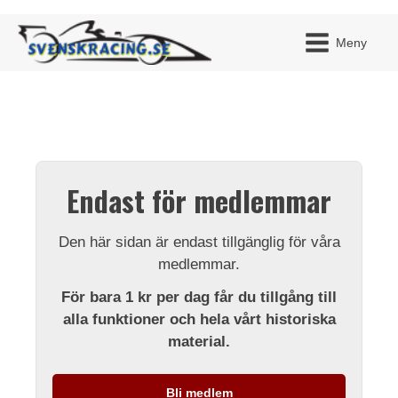
Meny
JAG H
MITT 
Endast för medlemmar
BLI ME
Den här sidan är endast tillgänglig för våra
medlemmar.
För bara 1 kr per dag får du tillgång till
alla funktioner och hela vårt historiska
material.
Bli medlem