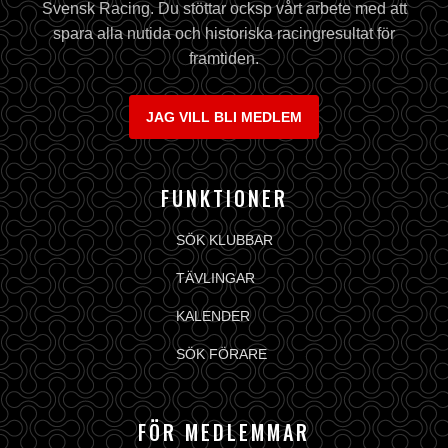
Svensk Racing. Du stöttar ocksp vårt arbete med att
spara alla nutida och historiska racingresultat för
framtiden.
JAG VILL BLI MEDLEM
FUNKTIONER
SÖK KLUBBAR
TÄVLINGAR
KALENDER
SÖK FÖRARE
FÖR MEDLEMMAR