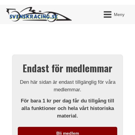
Meny
JAG H
MITT 
Endast för medlemmar
BLI ME
Den här sidan är endast tillgänglig för våra
medlemmar.
För bara 1 kr per dag får du tillgång till
alla funktioner och hela vårt historiska
material.
Bli medlem