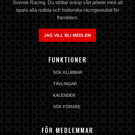
Svensk Racing. Du stöttar ocksp vårt arbete med att
spara alla nutida och historiska racingresultat för
framtiden.
JAG VILL BLI MEDLEM
FUNKTIONER
SÖK KLUBBAR
TÄVLINGAR
KALENDER
SÖK FÖRARE
FÖR MEDLEMMAR