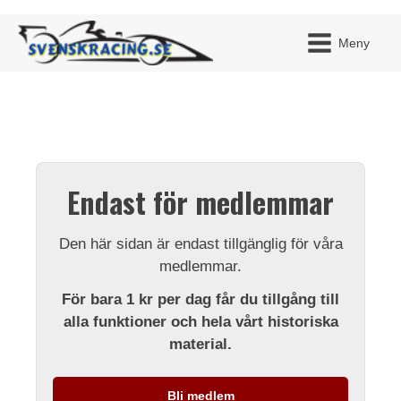
Meny
JAG H
MITT 
Endast för medlemmar
BLI ME
Den här sidan är endast tillgänglig för våra
medlemmar.
För bara 1 kr per dag får du tillgång till
alla funktioner och hela vårt historiska
material.
Bli medlem