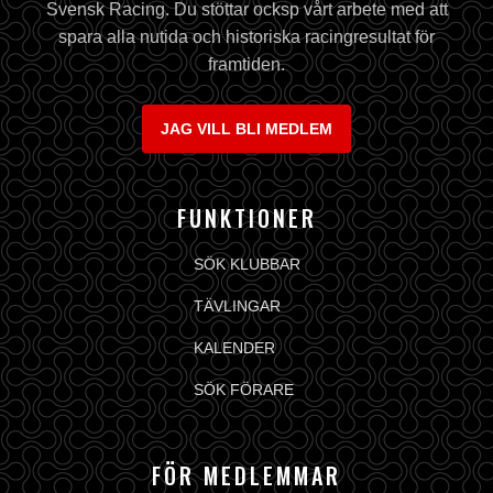
Svensk Racing. Du stöttar ocksp vårt arbete med att
spara alla nutida och historiska racingresultat för
framtiden.
JAG VILL BLI MEDLEM
FUNKTIONER
SÖK KLUBBAR
TÄVLINGAR
KALENDER
SÖK FÖRARE
FÖR MEDLEMMAR