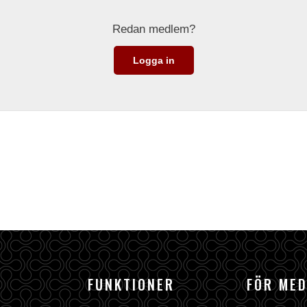
Redan medlem?
Logga in
FUNKTIONER
FÖR ME