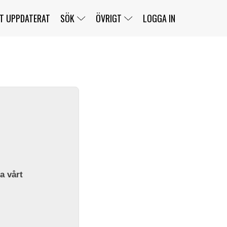
T UPPDATERAT
SÖK
ÖVRIGT
LOGGA IN
SERIER
BANOR
KLASSER
KLUBBAR
FÖRARE
TÄVLINGAR
CUSTOMER PORTAL
NEWSLETTERS UNSUBSCRIBE
SPONSORER
SUPER SALOON
SUPER STAR
GELLERÅSBANAN
LÄNKAR
KOMPLETTERA
PRESS
BENGANS NÖRDSIDA
OM OSS
la vårt
KONTAKT
WEBBSHOP