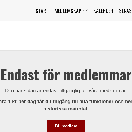
START
MEDLEMSKAP
KALENDER
SENAS
JAG HAR GLÖMT MITT LÖSENORD
MITT KONTO
BLI MEDLEM
Endast för medlemmar
Den här sidan är endast tillgänglig för våra medlemmar.
ra 1 kr per dag får du tillgång till alla funktioner och he
historiska material.
Bli medlem