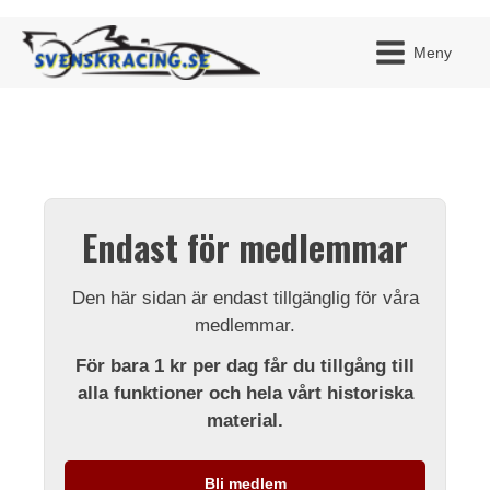
Meny
JAG H
MITT 
Endast för medlemmar
BLI ME
Den här sidan är endast tillgänglig för våra
medlemmar.
För bara 1 kr per dag får du tillgång till
alla funktioner och hela vårt historiska
material.
Bli medlem