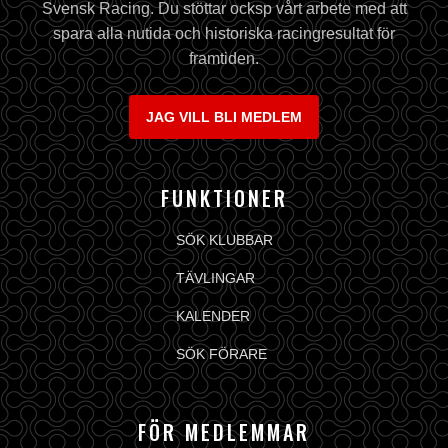
Svensk Racing. Du stöttar ocksp vårt arbete med att
spara alla nutida och historiska racingresultat för
framtiden.
JAG VILL BLI MEDLEM
FUNKTIONER
SÖK KLUBBAR
TÄVLINGAR
KALENDER
SÖK FÖRARE
FÖR MEDLEMMAR