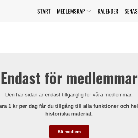
START
MEDLEMSKAP
KALENDER
SENAS
JAG HAR GLÖMT MITT LÖSENORD
MITT KONTO
BLI MEDLEM
Endast för medlemmar
Den här sidan är endast tillgänglig för våra medlemmar.
ra 1 kr per dag får du tillgång till alla funktioner och he
historiska material.
Bli medlem