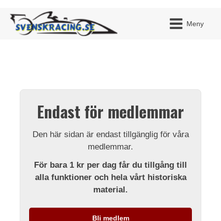
Meny
JAG H
MITT 
Endast för medlemmar
BLI ME
Den här sidan är endast tillgänglig för våra
medlemmar.
För bara 1 kr per dag får du tillgång till
alla funktioner och hela vårt historiska
material.
Bli medlem