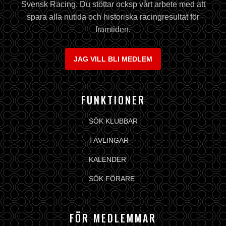
Svensk Racing. Du stöttar ocksp vårt arbete med att
spara alla nutida och historiska racingresultat för
framtiden.
JAG VILL BLI MEDLEM
FUNKTIONER
SÖK KLUBBAR
TÄVLINGAR
KALENDER
SÖK FÖRARE
FÖR MEDLEMMAR