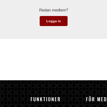
Redan medlem?
Logga in
FUNKTIONER
FÖR ME