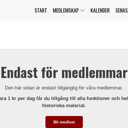
START
MEDLEMSKAP
KALENDER
SENAS
JAG HAR GLÖMT MITT LÖSENORD
MITT KONTO
BLI MEDLEM
Endast för medlemmar
Den här sidan är endast tillgänglig för våra medlemmar.
ra 1 kr per dag får du tillgång till alla funktioner och he
historiska material.
Bli medlem