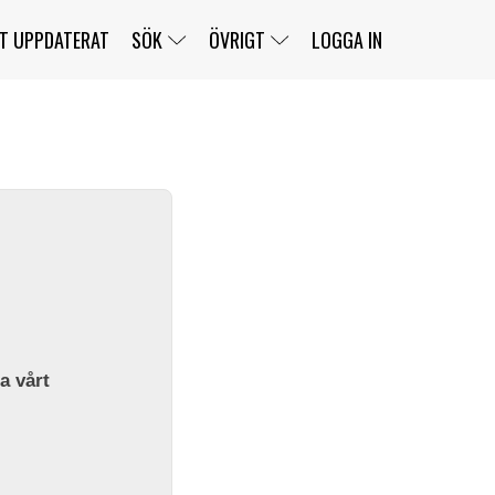
T UPPDATERAT
SÖK
ÖVRIGT
LOGGA IN
SERIER
BANOR
KLASSER
KLUBBAR
FÖRARE
TÄVLINGAR
CUSTOMER PORTAL
NEWSLETTERS UNSUBSCRIBE
SPONSORER
SUPER SALOON
SUPER STAR
GELLERÅSBANAN
LÄNKAR
KOMPLETTERA
PRESS
BENGANS NÖRDSIDA
OM OSS
la vårt
KONTAKT
WEBBSHOP