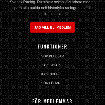
Svensk Racing. Du stöttar ocksp vårt arbete med att
spara alla nutida och historiska racingresultat för
framtiden.
JAG VILL BLI MEDLEM
FUNKTIONER
SÖK KLUBBAR
TÄVLINGAR
KALENDER
SÖK FÖRARE
FÖR MEDLEMMAR