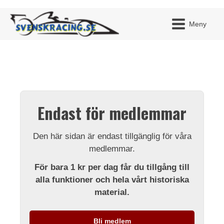
Meny
JAG H
MITT 
Endast för medlemmar
BLI ME
Den här sidan är endast tillgänglig för våra
medlemmar.
För bara 1 kr per dag får du tillgång till
alla funktioner och hela vårt historiska
material.
Bli medlem