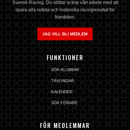
Svensk Racing. Du stöttar ocksp vårt arbete med att
spara alla nutida och historiska racingresultat för
framtiden.
JAG VILL BLI MEDLEM
FUNKTIONER
SÖK KLUBBAR
TÄVLINGAR
KALENDER
SÖK FÖRARE
FÖR MEDLEMMAR