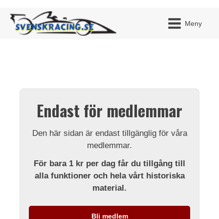
Meny
JAG H
MITT 
Endast för medlemmar
BLI ME
Den här sidan är endast tillgänglig för våra
medlemmar.
För bara 1 kr per dag får du tillgång till
alla funktioner och hela vårt historiska
material.
Bli medlem