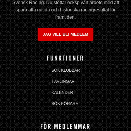
Svensk Racing. Du stöttar ocksp vårt arbete med att
spara alla nutida och historiska racingresultat för
framtiden.
JAG VILL BLI MEDLEM
FUNKTIONER
SÖK KLUBBAR
TÄVLINGAR
KALENDER
SÖK FÖRARE
FÖR MEDLEMMAR