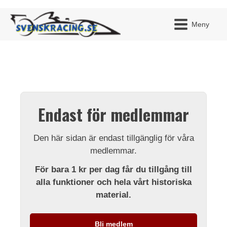
Meny
JAG H
MITT 
Endast för medlemmar
BLI ME
Den här sidan är endast tillgänglig för våra
medlemmar.
För bara 1 kr per dag får du tillgång till
alla funktioner och hela vårt historiska
material.
Bli medlem