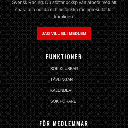
Svensk Racing. Du stöttar ocksp vårt arbete med att
spara alla nutida och historiska racingresultat för
framtiden.
JAG VILL BLI MEDLEM
FUNKTIONER
SÖK KLUBBAR
TÄVLINGAR
KALENDER
SÖK FÖRARE
FÖR MEDLEMMAR