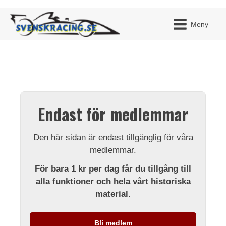
Meny
JAG H
MITT 
Endast för medlemmar
BLI ME
Den här sidan är endast tillgänglig för våra
medlemmar.
För bara 1 kr per dag får du tillgång till
alla funktioner och hela vårt historiska
material.
Bli medlem