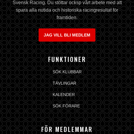
Svensk Racing. Du stöttar ocksp vårt arbete med att
spara alla nutida och historiska racingresultat för
framtiden.
JAG VILL BLI MEDLEM
FUNKTIONER
SÖK KLUBBAR
TÄVLINGAR
KALENDER
SÖK FÖRARE
FÖR MEDLEMMAR