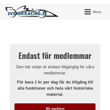
Meny
JAG H
MITT 
Endast för medlemmar
BLI ME
Den här sidan är endast tillgänglig för våra
medlemmar.
För bara 1 kr per dag får du tillgång till
alla funktioner och hela vårt historiska
material.
Bli medlem