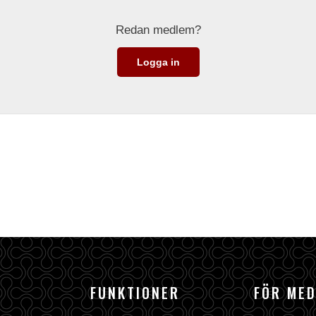
Redan medlem?
Logga in
FUNKTIONER
FÖR ME