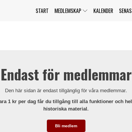
START
MEDLEMSKAP
KALENDER
SENAS
JAG HAR GLÖMT MITT LÖSENORD
MITT KONTO
BLI MEDLEM
Endast för medlemmar
Den här sidan är endast tillgänglig för våra medlemmar.
ra 1 kr per dag får du tillgång till alla funktioner och he
historiska material.
Bli medlem