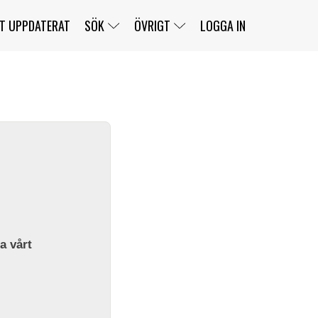
T UPPDATERAT
SÖK
ÖVRIGT
LOGGA IN
SERIER
BANOR
KLASSER
KLUBBAR
FÖRARE
TÄVLINGAR
CUSTOMER PORTAL
NEWSLETTERS UNSUBSCRIBE
SPONSORER
SUPER SALOON
SUPER STAR
GELLERÅSBANAN
LÄNKAR
KOMPLETTERA
PRESS
BENGANS NÖRDSIDA
OM OSS
la vårt
KONTAKT
WEBBSHOP