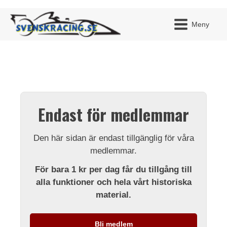
Meny
JAG H
MITT 
Endast för medlemmar
BLI ME
Den här sidan är endast tillgänglig för våra
medlemmar.
För bara 1 kr per dag får du tillgång till
alla funktioner och hela vårt historiska
material.
Bli medlem