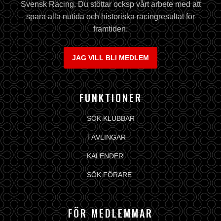
Svensk Racing. Du stöttar ocksp vårt arbete med att
spara alla nutida och historiska racingresultat för
framtiden.
JAG VILL BLI MEDLEM
FUNKTIONER
SÖK KLUBBAR
TÄVLINGAR
KALENDER
SÖK FÖRARE
FÖR MEDLEMMAR