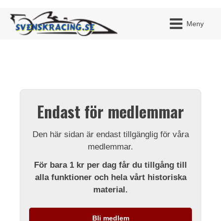
Meny
JAG H
MITT 
Endast för medlemmar
BLI ME
Den här sidan är endast tillgänglig för våra
medlemmar.
För bara 1 kr per dag får du tillgång till
alla funktioner och hela vårt historiska
material.
Bli medlem