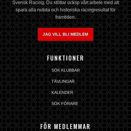
Svensk Racing. Du stöttar ocksp vårt arbete med att
spara alla nutida och historiska racingresultat för
framtiden.
JAG VILL BLI MEDLEM
FUNKTIONER
SÖK KLUBBAR
TÄVLINGAR
KALENDER
SÖK FÖRARE
FÖR MEDLEMMAR