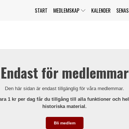
START
MEDLEMSKAP
KALENDER
SENAS
JAG HAR GLÖMT MITT LÖSENORD
MITT KONTO
BLI MEDLEM
Endast för medlemmar
Den här sidan är endast tillgänglig för våra medlemmar.
ra 1 kr per dag får du tillgång till alla funktioner och he
historiska material.
Bli medlem