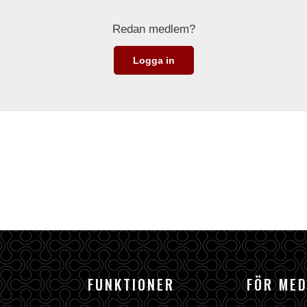
Redan medlem?
Logga in
FUNKTIONER
FÖR ME