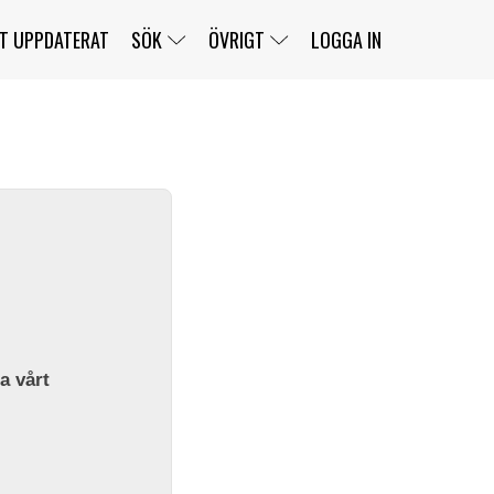
T UPPDATERAT
SÖK
ÖVRIGT
LOGGA IN
SERIER
BANOR
KLASSER
KLUBBAR
FÖRARE
TÄVLINGAR
CUSTOMER PORTAL
NEWSLETTERS UNSUBSCRIBE
SPONSORER
SUPER SALOON
SUPER STAR
GELLERÅSBANAN
LÄNKAR
KOMPLETTERA
PRESS
BENGANS NÖRDSIDA
OM OSS
la vårt
KONTAKT
WEBBSHOP