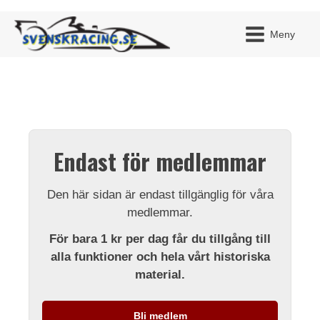
Meny
JAG H
MITT 
Endast för medlemmar
BLI ME
Den här sidan är endast tillgänglig för våra
medlemmar.
För bara 1 kr per dag får du tillgång till
alla funktioner och hela vårt historiska
material.
Bli medlem