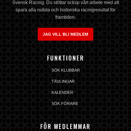
Svensk Racing. Du stöttar ocksp vårt arbete med att
spara alla nutida och historiska racingresultat för
framtiden.
JAG VILL BLI MEDLEM
FUNKTIONER
SÖK KLUBBAR
TÄVLINGAR
KALENDER
SÖK FÖRARE
FÖR MEDLEMMAR