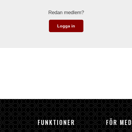
Redan medlem?
Logga in
FUNKTIONER
FÖR ME