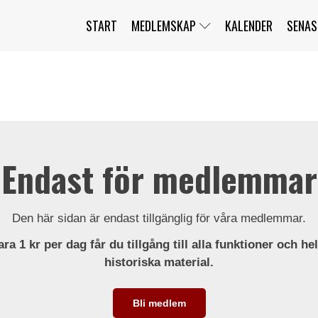
START
MEDLEMSKAP
KALENDER
SENAS
JAG HAR GLÖMT MITT LÖSENORD
MITT KONTO
BLI MEDLEM
Endast för medlemmar
Den här sidan är endast tillgänglig för våra medlemmar.
ra 1 kr per dag får du tillgång till alla funktioner och he
historiska material.
Bli medlem