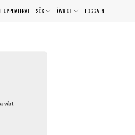
T UPPDATERAT
SÖK
ÖVRIGT
LOGGA IN
SERIER
BANOR
KLASSER
KLUBBAR
FÖRARE
TÄVLINGAR
CUSTOMER PORTAL
NEWSLETTERS UNSUBSCRIBE
SPONSORER
SUPER SALOON
SUPER STAR
GELLERÅSBANAN
LÄNKAR
KOMPLETTERA
PRESS
BENGANS NÖRDSIDA
OM OSS
la vårt
KONTAKT
WEBBSHOP